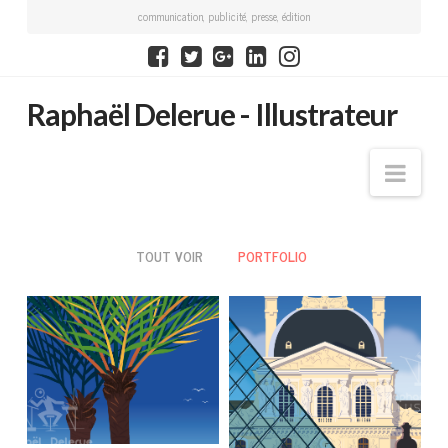
communication, publicité, presse, édition
Raphaël
Raphaël Delerue - Illustrateur
Delerue
Navi
-
Illustrateur
TOUT VOIR
PORTFOLIO