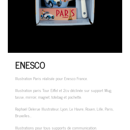
ENESCO
Illustration Paris réalisée pour Enesco France.
Illustration paris Tour Eiffel et 2cv déclinée sur support Mug,
tasse, mirroir, magnet, totebag et pochette.
Raphaël Delerue Illustrateur, Lyon, Le Havre, Rouen, Lille, Paris,
Bruxelles…
Illustrations pour tous supports de communication.